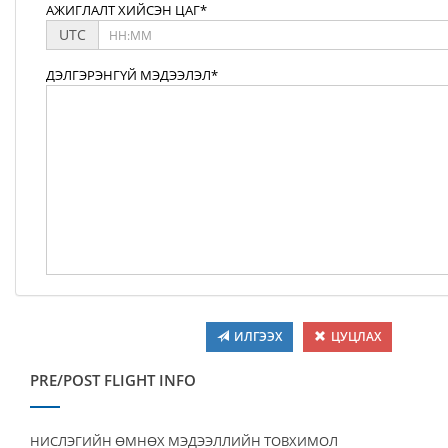
АЖИГЛАЛТ ХИЙСЭН ЦАГ*
UTC
ДЭЛГЭРЭНГҮЙ МЭДЭЭЛЭЛ*
ИЛГЭЭХ
ЦУЦЛАХ
PRE/POST FLIGHT INFO
НИСЛЭГИЙН ӨМНӨХ МЭДЭЭЛЛИЙН ТОВХИМОЛ