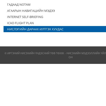
ГАДААД NOTAM
АГААРЫН НАВИГАЦИЙН МЭДЭЭ
INTERNET SELF-BRIEFING
ICAO FLIGHT PLAN
НИСЛЭГИЙН ДАРААХ ИЛТГЭХ ХУУДАС
© ИРГЭНИЙ НИСЭХИЙН ҮНДЭСНИЙ ТӨВ ТӨХХК - НИСЭХИЙН МЭДЭЭЛЛИЙН ҮЙЛ
ОН