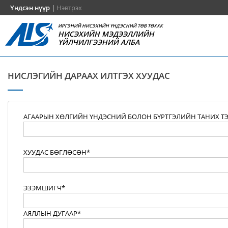
Үндсэн нүүр
|
Нэвтрэх
ИРГЭНИЙ НИСЭХИЙН ҮНДЭСНИЙ ТӨВ ТӨХХК
НИСЭХИЙН МЭДЭЭЛЛИЙН
ҮЙЛЧИЛГЭЭНИЙ АЛБА
НИСЛЭГИЙН ДАРААХ ИЛТГЭХ ХУУДАС
АГААРЫН ХӨЛГИЙН ҮНДЭСНИЙ БОЛОН БҮРТГЭЛИЙН ТАНИХ Т
ХУУДАС БӨГЛӨСӨН*
ЭЗЭМШИГЧ*
АЯЛЛЫН ДУГААР*