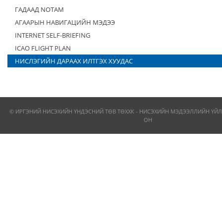
ГАДААД NOTAM
АГААРЫН НАВИГАЦИЙН МЭДЭЭ
INTERNET SELF-BRIEFING
ICAO FLIGHT PLAN
НИСЛЭГИЙН ДАРААХ ИЛТГЭХ ХУУДАС
© ИРГЭНИЙ НИСЭХИЙН ҮНДЭСНИЙ ТӨВ ТӨХХК - НИСЭХИЙН МЭДЭЭЛЛИЙН ҮЙЛ
ОН