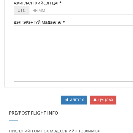
АЖИГЛАЛТ ХИЙСЭН ЦАГ*
UTC
ДЭЛГЭРЭНГҮЙ МЭДЭЭЛЭЛ*
ИЛГЭЭХ
ЦУЦЛАХ
PRE/POST FLIGHT INFO
НИСЛЭГИЙН ӨМНӨХ МЭДЭЭЛЛИЙН ТОВХИМОЛ