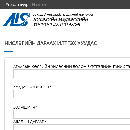
Үндсэн нүүр
|
Нэвтрэх
ИРГЭНИЙ НИСЭХИЙН ҮНДЭСНИЙ ТӨВ ТӨХХК
НИСЭХИЙН МЭДЭЭЛЛИЙН
ҮЙЛЧИЛГЭЭНИЙ АЛБА
НИСЛЭГИЙН ДАРААХ ИЛТГЭХ ХУУДАС
АГААРЫН ХӨЛГИЙН ҮНДЭСНИЙ БОЛОН БҮРТГЭЛИЙН ТАНИХ Т
ХУУДАС БӨГЛӨСӨН*
ЭЗЭМШИГЧ*
АЯЛЛЫН ДУГААР*