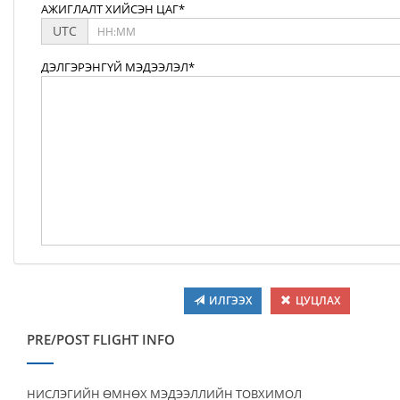
АЖИГЛАЛТ ХИЙСЭН ЦАГ*
UTC
ДЭЛГЭРЭНГҮЙ МЭДЭЭЛЭЛ*
ИЛГЭЭХ
ЦУЦЛАХ
PRE/POST FLIGHT INFO
НИСЛЭГИЙН ӨМНӨХ МЭДЭЭЛЛИЙН ТОВХИМОЛ