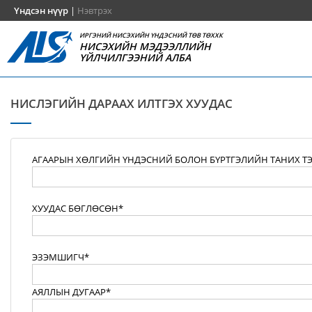
Үндсэн нүүр
|
Нэвтрэх
ИРГЭНИЙ НИСЭХИЙН ҮНДЭСНИЙ ТӨВ ТӨХХК
НИСЭХИЙН МЭДЭЭЛЛИЙН
ҮЙЛЧИЛГЭЭНИЙ АЛБА
НИСЛЭГИЙН ДАРААХ ИЛТГЭХ ХУУДАС
АГААРЫН ХӨЛГИЙН ҮНДЭСНИЙ БОЛОН БҮРТГЭЛИЙН ТАНИХ Т
ХУУДАС БӨГЛӨСӨН*
ЭЗЭМШИГЧ*
АЯЛЛЫН ДУГААР*