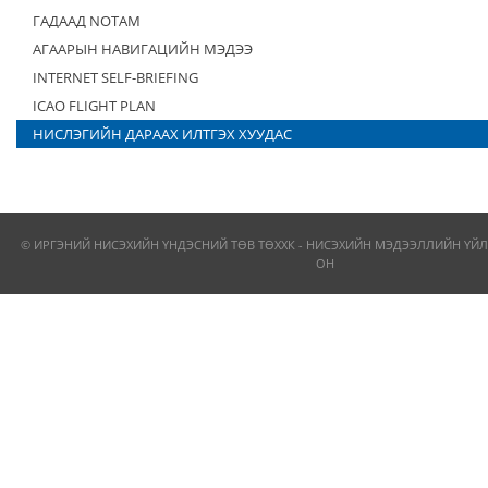
ГАДААД NOTAM
АГААРЫН НАВИГАЦИЙН МЭДЭЭ
INTERNET SELF-BRIEFING
ICAO FLIGHT PLAN
НИСЛЭГИЙН ДАРААХ ИЛТГЭХ ХУУДАС
© ИРГЭНИЙ НИСЭХИЙН ҮНДЭСНИЙ ТӨВ ТӨХХК - НИСЭХИЙН МЭДЭЭЛЛИЙН ҮЙЛ
ОН