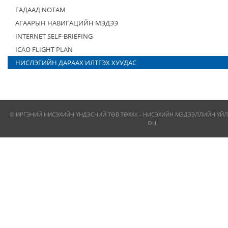
ГАДААД NOTAM
АГААРЫН НАВИГАЦИЙН МЭДЭЭ
INTERNET SELF-BRIEFING
ICAO FLIGHT PLAN
НИСЛЭГИЙН ДАРААХ ИЛТГЭХ ХУУДАС
© ИРГЭНИЙ НИСЭХИЙН ҮНДЭСНИЙ ТӨВ ТӨХХК - НИСЭХИЙН МЭДЭЭЛЛИЙН ҮЙЛ
ОН