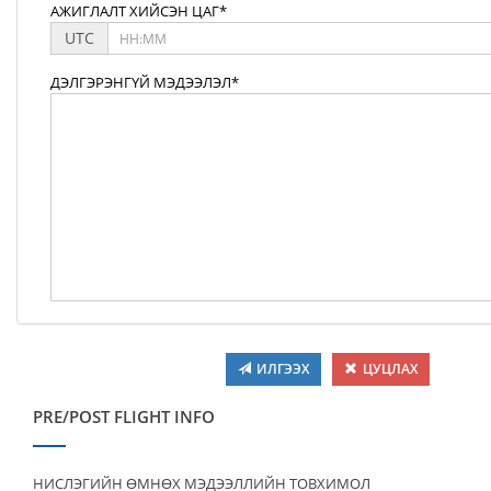
АЖИГЛАЛТ ХИЙСЭН ЦАГ*
UTC
ДЭЛГЭРЭНГҮЙ МЭДЭЭЛЭЛ*
ИЛГЭЭХ
ЦУЦЛАХ
PRE/POST FLIGHT INFO
НИСЛЭГИЙН ӨМНӨХ МЭДЭЭЛЛИЙН ТОВХИМОЛ