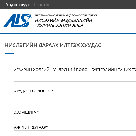
Үндсэн нүүр
|
Нэвтрэх
ИРГЭНИЙ НИСЭХИЙН ҮНДЭСНИЙ ТӨВ ТӨХХК
НИСЭХИЙН МЭДЭЭЛЛИЙН
ҮЙЛЧИЛГЭЭНИЙ АЛБА
НИСЛЭГИЙН ДАРААХ ИЛТГЭХ ХУУДАС
АГААРЫН ХӨЛГИЙН ҮНДЭСНИЙ БОЛОН БҮРТГЭЛИЙН ТАНИХ Т
ХУУДАС БӨГЛӨСӨН*
ЭЗЭМШИГЧ*
АЯЛЛЫН ДУГААР*