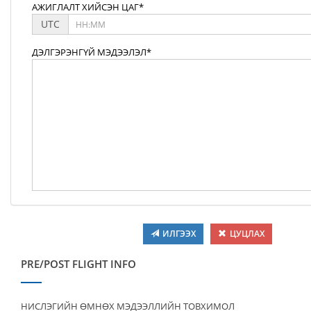
АЖИГЛАЛТ ХИЙСЭН ЦАГ*
UTC
ДЭЛГЭРЭНГҮЙ МЭДЭЭЛЭЛ*
ИЛГЭЭХ
ЦУЦЛАХ
PRE/POST FLIGHT INFO
НИСЛЭГИЙН ӨМНӨХ МЭДЭЭЛЛИЙН ТОВХИМОЛ