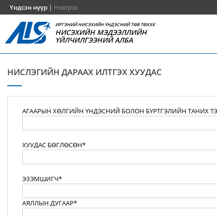
Үндсэн нүүр
|
Нэвтрэх
ИРГЭНИЙ НИСЭХИЙН ҮНДЭСНИЙ ТӨВ ТӨХХК
НИСЭХИЙН МЭДЭЭЛЛИЙН
ҮЙЛЧИЛГЭЭНИЙ АЛБА
НИСЛЭГИЙН ДАРААХ ИЛТГЭХ ХУУДАС
АГААРЫН ХӨЛГИЙН ҮНДЭСНИЙ БОЛОН БҮРТГЭЛИЙН ТАНИХ Т
ХУУДАС БӨГЛӨСӨН*
ЭЗЭМШИГЧ*
АЯЛЛЫН ДУГААР*