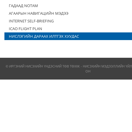
ГАДААД NOTAM
АГААРЫН НАВИГАЦИЙН МЭДЭЭ
INTERNET SELF-BRIEFING
ICAO FLIGHT PLAN
НИСЛЭГИЙН ДАРААХ ИЛТГЭХ ХУУДАС
© ИРГЭНИЙ НИСЭХИЙН ҮНДЭСНИЙ ТӨВ ТӨХХК - НИСЭХИЙН МЭДЭЭЛЛИЙН ҮЙЛ
ОН