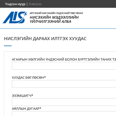
Үндсэн нүүр
|
Нэвтрэх
ИРГЭНИЙ НИСЭХИЙН ҮНДЭСНИЙ ТӨВ ТӨХХК
НИСЭХИЙН МЭДЭЭЛЛИЙН
ҮЙЛЧИЛГЭЭНИЙ АЛБА
НИСЛЭГИЙН ДАРААХ ИЛТГЭХ ХУУДАС
АГААРЫН ХӨЛГИЙН ҮНДЭСНИЙ БОЛОН БҮРТГЭЛИЙН ТАНИХ Т
ХУУДАС БӨГЛӨСӨН*
ЭЗЭМШИГЧ*
АЯЛЛЫН ДУГААР*