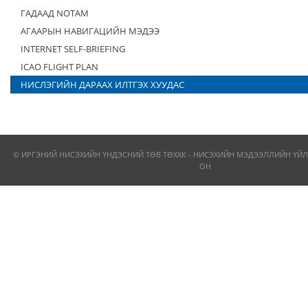
ГАДААД NOTAM
АГААРЫН НАВИГАЦИЙН МЭДЭЭ
INTERNET SELF-BRIEFING
ICAO FLIGHT PLAN
НИСЛЭГИЙН ДАРААХ ИЛТГЭХ ХУУДАС
© ИРГЭНИЙ НИСЭХИЙН ҮНДЭСНИЙ ТӨВ ТӨХХК - НИСЭХИЙН МЭДЭЭЛЛИЙН ҮЙЛ
ОН