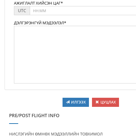
АЖИГЛАЛТ ХИЙСЭН ЦАГ*
UTC
ДЭЛГЭРЭНГҮЙ МЭДЭЭЛЭЛ*
ИЛГЭЭХ
ЦУЦЛАХ
PRE/POST FLIGHT INFO
НИСЛЭГИЙН ӨМНӨХ МЭДЭЭЛЛИЙН ТОВХИМОЛ