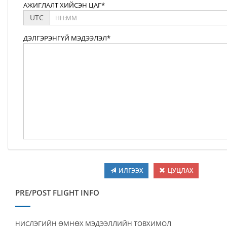
АЖИГЛАЛТ ХИЙСЭН ЦАГ*
UTC
ДЭЛГЭРЭНГҮЙ МЭДЭЭЛЭЛ*
ИЛГЭЭХ
ЦУЦЛАХ
PRE/POST FLIGHT INFO
НИСЛЭГИЙН ӨМНӨХ МЭДЭЭЛЛИЙН ТОВХИМОЛ