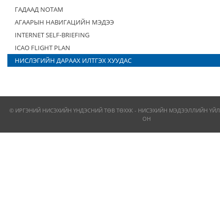
ГАДААД NOTAM
АГААРЫН НАВИГАЦИЙН МЭДЭЭ
INTERNET SELF-BRIEFING
ICAO FLIGHT PLAN
НИСЛЭГИЙН ДАРААХ ИЛТГЭХ ХУУДАС
© ИРГЭНИЙ НИСЭХИЙН ҮНДЭСНИЙ ТӨВ ТӨХХК - НИСЭХИЙН МЭДЭЭЛЛИЙН ҮЙЛ
ОН