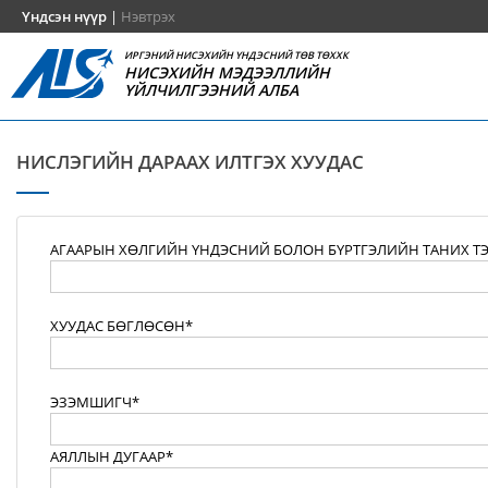
Үндсэн нүүр
|
Нэвтрэх
ИРГЭНИЙ НИСЭХИЙН ҮНДЭСНИЙ ТӨВ ТӨХХК
НИСЭХИЙН МЭДЭЭЛЛИЙН
ҮЙЛЧИЛГЭЭНИЙ АЛБА
НИСЛЭГИЙН ДАРААХ ИЛТГЭХ ХУУДАС
АГААРЫН ХӨЛГИЙН ҮНДЭСНИЙ БОЛОН БҮРТГЭЛИЙН ТАНИХ Т
ХУУДАС БӨГЛӨСӨН*
ЭЗЭМШИГЧ*
АЯЛЛЫН ДУГААР*