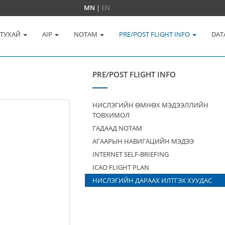
MN
|
EN
 ТУХАЙ
AIP
NOTAM
PRE/POST FLIGHT INFO
DAT
PRE/POST FLIGHT INFO
НИСЛЭГИЙН ӨМНӨХ МЭДЭЭЛЛИЙН
ТОВХИМОЛ
ГАДААД NOTAM
АГААРЫН НАВИГАЦИЙН МЭДЭЭ
INTERNET SELF-BRIEFING
ICAO FLIGHT PLAN
НИСЛЭГИЙН ДАРААХ ИЛТГЭХ ХУУДАС