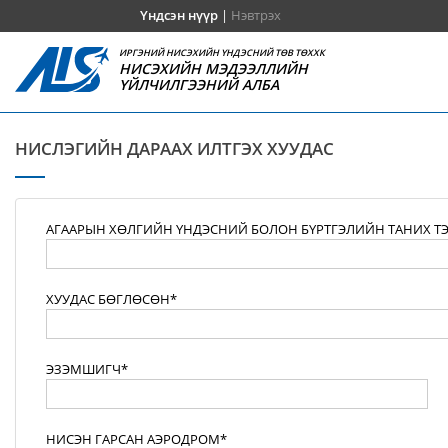
Үндсэн нүүр
|
Нэвтрэх
ИРГЭНИЙ НИСЭХИЙН ҮНДЭСНИЙ ТӨВ ТӨХХК
НИСЭХИЙН МЭДЭЭЛЛИЙН
ҮЙЛЧИЛГЭЭНИЙ АЛБА
НИСЛЭГИЙН ДАРААХ ИЛТГЭХ ХУУДАС
АГААРЫН ХӨЛГИЙН ҮНДЭСНИЙ БОЛОН БҮРТГЭЛИЙН ТАНИХ Т
ХУУДАС БӨГЛӨСӨН*
ЭЗЭМШИГЧ*
НИСЭН ГАРСАН АЭРОДРОМ*