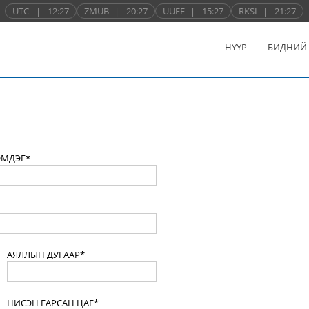
UTC
|
12:27
ZMUB
|
20:27
UUEE
|
15:27
RKSI
|
21:27
НҮҮР
БИДНИЙ
ЭМДЭГ*
АЯЛЛЫН ДУГААР*
НИСЭН ГАРСАН ЦАГ*