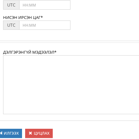
UTC
НИСЭН ИРСЭН ЦАГ*
UTC
ДЭЛГЭРЭНГҮЙ МЭДЭЭЛЭЛ*
ИЛГЭЭХ
ЦУЦЛАХ