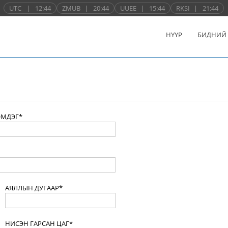
UTC
|
12:44
ZMUB
|
20:44
UUEE
|
15:44
RKSI
|
21:44
НҮҮР
БИДНИЙ
ЭМДЭГ*
АЯЛЛЫН ДУГААР*
НИСЭН ГАРСАН ЦАГ*