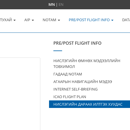
MN
|
EN
 ТУХАЙ
AIP
NOTAM
PRE/POST FLIGHT INFO
DAT
PRE/POST FLIGHT INFO
НИСЛЭГИЙН ӨМНӨХ МЭДЭЭЛЛИЙН
ТОВХИМОЛ
ГАДААД NOTAM
АГААРЫН НАВИГАЦИЙН МЭДЭЭ
INTERNET SELF-BRIEFING
ICAO FLIGHT PLAN
НИСЛЭГИЙН ДАРААХ ИЛТГЭХ ХУУДАС