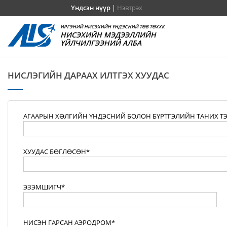
Үндсэн нүүр
|
Нэвтрэх
ИРГЭНИЙ НИСЭХИЙН ҮНДЭСНИЙ ТӨВ ТӨХХК
НИСЭХИЙН МЭДЭЭЛЛИЙН
ҮЙЛЧИЛГЭЭНИЙ АЛБА
НИСЛЭГИЙН ДАРААХ ИЛТГЭХ ХУУДАС
АГААРЫН ХӨЛГИЙН ҮНДЭСНИЙ БОЛОН БҮРТГЭЛИЙН ТАНИХ Т
ХУУДАС БӨГЛӨСӨН*
ЭЗЭМШИГЧ*
НИСЭН ГАРСАН АЭРОДРОМ*