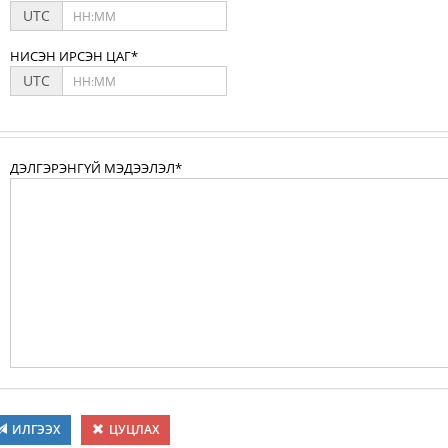
UTC
НИСЭН ИРСЭН ЦАГ*
UTC
ДЭЛГЭРЭНГҮЙ МЭДЭЭЛЭЛ*
ИЛГЭЭХ
ЦУЦЛАХ