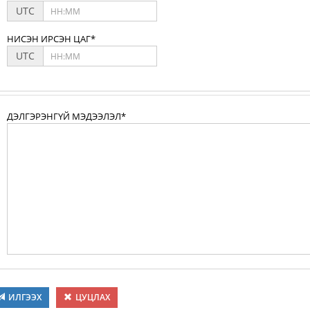
UTC
НИСЭН ИРСЭН ЦАГ*
UTC
ДЭЛГЭРЭНГҮЙ МЭДЭЭЛЭЛ*
ИЛГЭЭХ
ЦУЦЛАХ