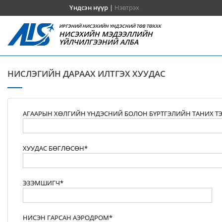
Үндсэн нүүр
|
Нэвтрэх
ИРГЭНИЙ НИСЭХИЙН ҮНДЭСНИЙ ТӨВ ТӨХХК
НИСЭХИЙН МЭДЭЭЛЛИЙН
ҮЙЛЧИЛГЭЭНИЙ АЛБА
НИСЛЭГИЙН ДАРААХ ИЛТГЭХ ХУУДАС
АГААРЫН ХӨЛГИЙН ҮНДЭСНИЙ БОЛОН БҮРТГЭЛИЙН ТАНИХ Т
ХУУДАС БӨГЛӨСӨН*
ЭЗЭМШИГЧ*
НИСЭН ГАРСАН АЭРОДРОМ*