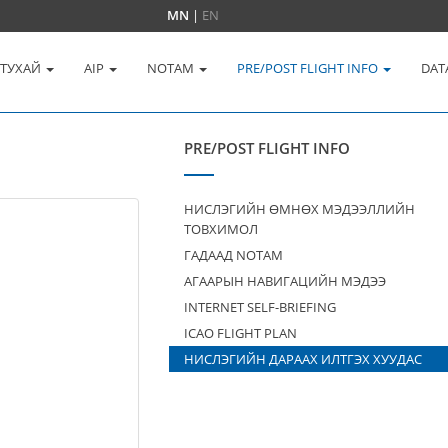
MN
|
EN
 ТУХАЙ
AIP
NOTAM
PRE/POST FLIGHT INFO
DAT
PRE/POST FLIGHT INFO
НИСЛЭГИЙН ӨМНӨХ МЭДЭЭЛЛИЙН
ТОВХИМОЛ
ГАДААД NOTAM
АГААРЫН НАВИГАЦИЙН МЭДЭЭ
INTERNET SELF-BRIEFING
ICAO FLIGHT PLAN
НИСЛЭГИЙН ДАРААХ ИЛТГЭХ ХУУДАС