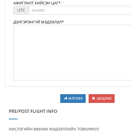
АЖИГЛАЛТ ХИЙСЭН ЦАГ*
UTC
ДЭЛГЭРЭНГҮЙ МЭДЭЭЛЭЛ*
ИЛГЭЭХ
ЦУЦЛАХ
PRE/POST FLIGHT INFO
НИСЛЭГИЙН ӨМНӨХ МЭДЭЭЛЛИЙН ТОВХИМОЛ