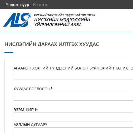
Үндсэн нүүр
|
Нэвтрэх
ИРГЭНИЙ НИСЭХИЙН ҮНДЭСНИЙ ТӨВ ТӨХХК
НИСЭХИЙН МЭДЭЭЛЛИЙН
ҮЙЛЧИЛГЭЭНИЙ АЛБА
НИСЛЭГИЙН ДАРААХ ИЛТГЭХ ХУУДАС
АГААРЫН ХӨЛГИЙН ҮНДЭСНИЙ БОЛОН БҮРТГЭЛИЙН ТАНИХ Т
ХУУДАС БӨГЛӨСӨН*
ЭЗЭМШИГЧ*
АЯЛЛЫН ДУГААР*