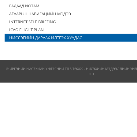
ГАДААД NOTAM
АГААРЫН НАВИГАЦИЙН МЭДЭЭ
INTERNET SELF-BRIEFING
ICAO FLIGHT PLAN
НИСЛЭГИЙН ДАРААХ ИЛТГЭХ ХУУДАС
© ИРГЭНИЙ НИСЭХИЙН ҮНДЭСНИЙ ТӨВ ТӨХХК - НИСЭХИЙН МЭДЭЭЛЛИЙН ҮЙЛ
ОН