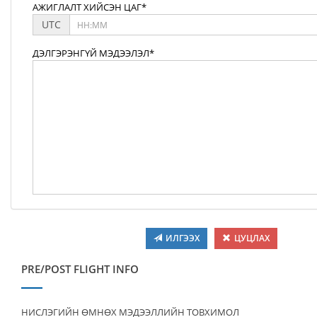
АЖИГЛАЛТ ХИЙСЭН ЦАГ*
UTC
ДЭЛГЭРЭНГҮЙ МЭДЭЭЛЭЛ*
ИЛГЭЭХ
ЦУЦЛАХ
PRE/POST FLIGHT INFO
НИСЛЭГИЙН ӨМНӨХ МЭДЭЭЛЛИЙН ТОВХИМОЛ