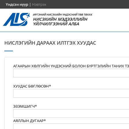
Үндсэн нүүр
|
Нэвтрэх
ИРГЭНИЙ НИСЭХИЙН ҮНДЭСНИЙ ТӨВ ТӨХХК
НИСЭХИЙН МЭДЭЭЛЛИЙН
ҮЙЛЧИЛГЭЭНИЙ АЛБА
НИСЛЭГИЙН ДАРААХ ИЛТГЭХ ХУУДАС
АГААРЫН ХӨЛГИЙН ҮНДЭСНИЙ БОЛОН БҮРТГЭЛИЙН ТАНИХ Т
ХУУДАС БӨГЛӨСӨН*
ЭЗЭМШИГЧ*
АЯЛЛЫН ДУГААР*