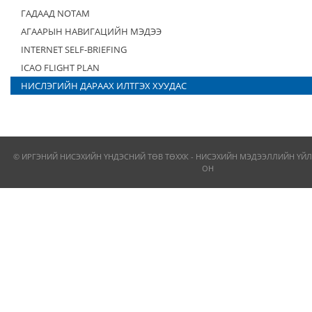
ГАДААД NOTAM
АГААРЫН НАВИГАЦИЙН МЭДЭЭ
INTERNET SELF-BRIEFING
ICAO FLIGHT PLAN
НИСЛЭГИЙН ДАРААХ ИЛТГЭХ ХУУДАС
© ИРГЭНИЙ НИСЭХИЙН ҮНДЭСНИЙ ТӨВ ТӨХХК - НИСЭХИЙН МЭДЭЭЛЛИЙН ҮЙЛ
ОН