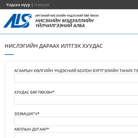
Үндсэн нүүр
|
Нэвтрэх
ИРГЭНИЙ НИСЭХИЙН ҮНДЭСНИЙ ТӨВ ТӨХХК
НИСЭХИЙН МЭДЭЭЛЛИЙН
ҮЙЛЧИЛГЭЭНИЙ АЛБА
НИСЛЭГИЙН ДАРААХ ИЛТГЭХ ХУУДАС
АГААРЫН ХӨЛГИЙН ҮНДЭСНИЙ БОЛОН БҮРТГЭЛИЙН ТАНИХ Т
ХУУДАС БӨГЛӨСӨН*
ЭЗЭМШИГЧ*
АЯЛЛЫН ДУГААР*