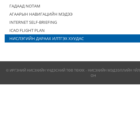
ГАДААД NOTAM
АГААРЫН НАВИГАЦИЙН МЭДЭЭ
INTERNET SELF-BRIEFING
ICAO FLIGHT PLAN
НИСЛЭГИЙН ДАРААХ ИЛТГЭХ ХУУДАС
© ИРГЭНИЙ НИСЭХИЙН ҮНДЭСНИЙ ТӨВ ТӨХХК - НИСЭХИЙН МЭДЭЭЛЛИЙН ҮЙЛ
ОН