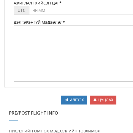
АЖИГЛАЛТ ХИЙСЭН ЦАГ*
UTC
ДЭЛГЭРЭНГҮЙ МЭДЭЭЛЭЛ*
ИЛГЭЭХ
ЦУЦЛАХ
PRE/POST FLIGHT INFO
НИСЛЭГИЙН ӨМНӨХ МЭДЭЭЛЛИЙН ТОВХИМОЛ