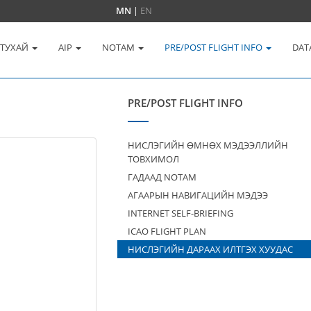
MN
|
EN
 ТУХАЙ
AIP
NOTAM
PRE/POST FLIGHT INFO
DAT
PRE/POST FLIGHT INFO
НИСЛЭГИЙН ӨМНӨХ МЭДЭЭЛЛИЙН
ТОВХИМОЛ
ГАДААД NOTAM
АГААРЫН НАВИГАЦИЙН МЭДЭЭ
INTERNET SELF-BRIEFING
ICAO FLIGHT PLAN
НИСЛЭГИЙН ДАРААХ ИЛТГЭХ ХУУДАС