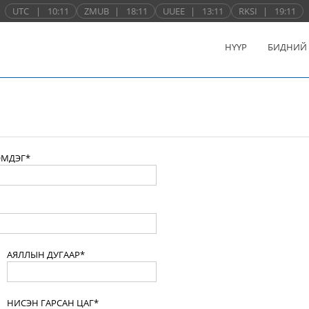
UTC
|
10:11
ZMUB
|
18:11
UUEE
|
13:11
RKSI
|
19:11
НҮҮР
БИДНИЙ
ЭМДЭГ*
АЯЛЛЫН ДУГААР*
НИСЭН ГАРСАН ЦАГ*