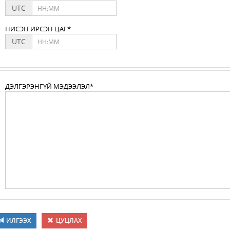
UTC
НИСЭН ИРСЭН ЦАГ*
UTC
ДЭЛГЭРЭНГҮЙ МЭДЭЭЛЭЛ*
ИЛГЭЭХ
ЦУЦЛАХ