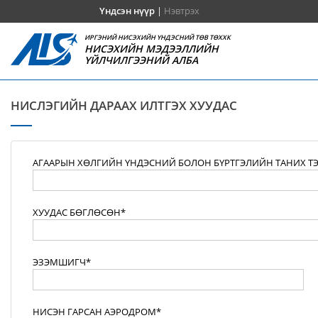
Үндсэн нүүр
|
Нэвтрэх
ИРГЭНИЙ НИСЭХИЙН ҮНДЭСНИЙ ТӨВ ТӨХХК
НИСЭХИЙН МЭДЭЭЛЛИЙН
ҮЙЛЧИЛГЭЭНИЙ АЛБА
НИСЛЭГИЙН ДАРААХ ИЛТГЭХ ХУУДАС
АГААРЫН ХӨЛГИЙН ҮНДЭСНИЙ БОЛОН БҮРТГЭЛИЙН ТАНИХ Т
ХУУДАС БӨГЛӨСӨН*
ЭЗЭМШИГЧ*
НИСЭН ГАРСАН АЭРОДРОМ*