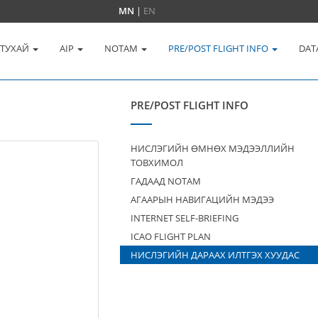
MN
|
EN
 ТУХАЙ
AIP
NOTAM
PRE/POST FLIGHT INFO
DAT
PRE/POST FLIGHT INFO
НИСЛЭГИЙН ӨМНӨХ МЭДЭЭЛЛИЙН
ТОВХИМОЛ
ГАДААД NOTAM
АГААРЫН НАВИГАЦИЙН МЭДЭЭ
INTERNET SELF-BRIEFING
ICAO FLIGHT PLAN
НИСЛЭГИЙН ДАРААХ ИЛТГЭХ ХУУДАС