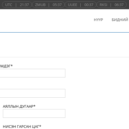
UTC
|
21:37
ZMUB
|
05:37
UUEE
|
00:37
RKSI
|
06:37
НҮҮР
БИДНИЙ
ЭМДЭГ*
АЯЛЛЫН ДУГААР*
НИСЭН ГАРСАН ЦАГ*