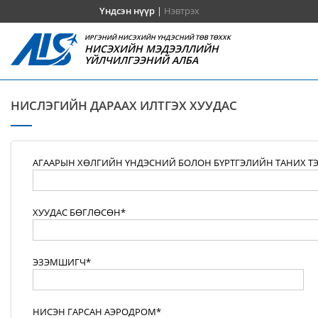
Үндсэн нүүр
|
Нэвтрэх
ИРГЭНИЙ НИСЭХИЙН ҮНДЭСНИЙ ТӨВ ТӨХХК
НИСЭХИЙН МЭДЭЭЛЛИЙН
ҮЙЛЧИЛГЭЭНИЙ АЛБА
НИСЛЭГИЙН ДАРААХ ИЛТГЭХ ХУУДАС
АГААРЫН ХӨЛГИЙН ҮНДЭСНИЙ БОЛОН БҮРТГЭЛИЙН ТАНИХ Т
ХУУДАС БӨГЛӨСӨН*
ЭЗЭМШИГЧ*
НИСЭН ГАРСАН АЭРОДРОМ*