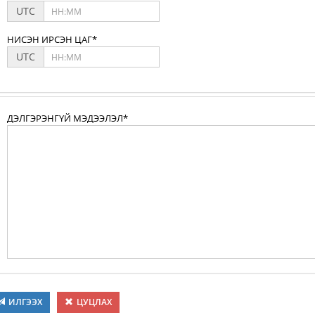
UTC
НИСЭН ИРСЭН ЦАГ*
UTC
ДЭЛГЭРЭНГҮЙ МЭДЭЭЛЭЛ*
ИЛГЭЭХ
ЦУЦЛАХ