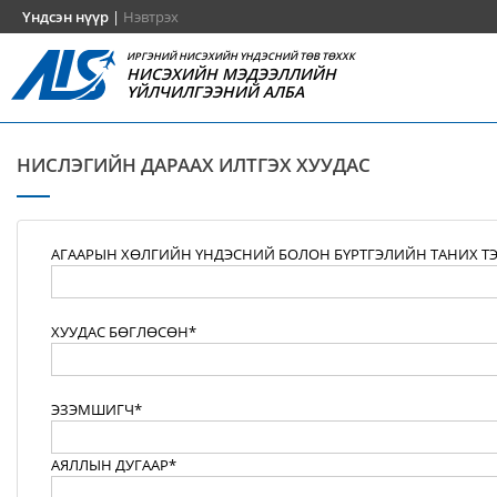
Үндсэн нүүр
|
Нэвтрэх
ИРГЭНИЙ НИСЭХИЙН ҮНДЭСНИЙ ТӨВ ТӨХХК
НИСЭХИЙН МЭДЭЭЛЛИЙН
ҮЙЛЧИЛГЭЭНИЙ АЛБА
НИСЛЭГИЙН ДАРААХ ИЛТГЭХ ХУУДАС
АГААРЫН ХӨЛГИЙН ҮНДЭСНИЙ БОЛОН БҮРТГЭЛИЙН ТАНИХ Т
ХУУДАС БӨГЛӨСӨН*
ЭЗЭМШИГЧ*
АЯЛЛЫН ДУГААР*