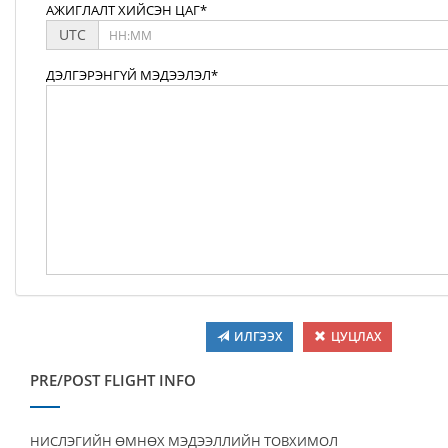
АЖИГЛАЛТ ХИЙСЭН ЦАГ*
UTC
ДЭЛГЭРЭНГҮЙ МЭДЭЭЛЭЛ*
ИЛГЭЭХ
ЦУЦЛАХ
PRE/POST FLIGHT INFO
НИСЛЭГИЙН ӨМНӨХ МЭДЭЭЛЛИЙН ТОВХИМОЛ