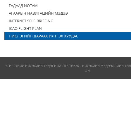
ГАДААД NOTAM
АГААРЫН НАВИГАЦИЙН МЭДЭЭ
INTERNET SELF-BRIEFING
ICAO FLIGHT PLAN
НИСЛЭГИЙН ДАРААХ ИЛТГЭХ ХУУДАС
© ИРГЭНИЙ НИСЭХИЙН ҮНДЭСНИЙ ТӨВ ТӨХХК - НИСЭХИЙН МЭДЭЭЛЛИЙН ҮЙЛ
ОН