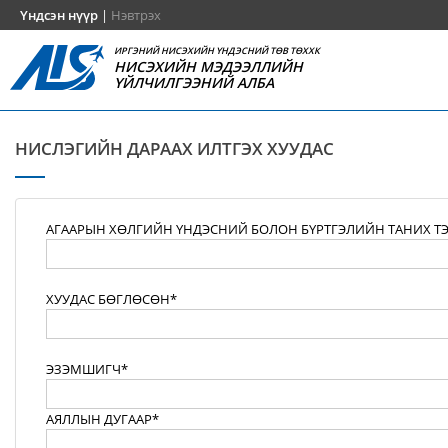
Үндсэн нүүр
|
Нэвтрэх
ИРГЭНИЙ НИСЭХИЙН ҮНДЭСНИЙ ТӨВ ТӨХХК
НИСЭХИЙН МЭДЭЭЛЛИЙН
ҮЙЛЧИЛГЭЭНИЙ АЛБА
НИСЛЭГИЙН ДАРААХ ИЛТГЭХ ХУУДАС
АГААРЫН ХӨЛГИЙН ҮНДЭСНИЙ БОЛОН БҮРТГЭЛИЙН ТАНИХ Т
ХУУДАС БӨГЛӨСӨН*
ЭЗЭМШИГЧ*
АЯЛЛЫН ДУГААР*