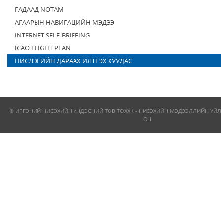
ГАДААД NOTAM
АГААРЫН НАВИГАЦИЙН МЭДЭЭ
INTERNET SELF-BRIEFING
ICAO FLIGHT PLAN
НИСЛЭГИЙН ДАРААХ ИЛТГЭХ ХУУДАС
© ИРГЭНИЙ НИСЭХИЙН ҮНДЭСНИЙ ТӨВ ТӨХХК - НИСЭХИЙН МЭДЭЭЛЛИЙН ҮЙЛ
ОН