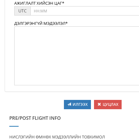
АЖИГЛАЛТ ХИЙСЭН ЦАГ*
UTC
ДЭЛГЭРЭНГҮЙ МЭДЭЭЛЭЛ*
ИЛГЭЭХ
ЦУЦЛАХ
PRE/POST FLIGHT INFO
НИСЛЭГИЙН ӨМНӨХ МЭДЭЭЛЛИЙН ТОВХИМОЛ