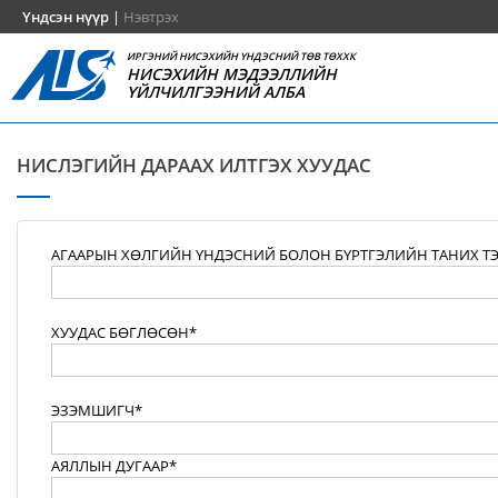
Үндсэн нүүр
|
Нэвтрэх
ИРГЭНИЙ НИСЭХИЙН ҮНДЭСНИЙ ТӨВ ТӨХХК
НИСЭХИЙН МЭДЭЭЛЛИЙН
ҮЙЛЧИЛГЭЭНИЙ АЛБА
НИСЛЭГИЙН ДАРААХ ИЛТГЭХ ХУУДАС
АГААРЫН ХӨЛГИЙН ҮНДЭСНИЙ БОЛОН БҮРТГЭЛИЙН ТАНИХ Т
ХУУДАС БӨГЛӨСӨН*
ЭЗЭМШИГЧ*
АЯЛЛЫН ДУГААР*