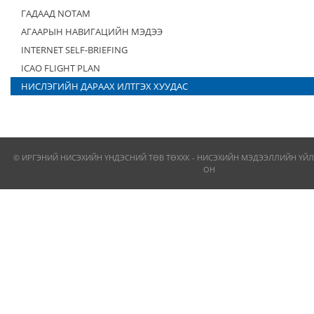
ГАДААД NOTAM
АГААРЫН НАВИГАЦИЙН МЭДЭЭ
INTERNET SELF-BRIEFING
ICAO FLIGHT PLAN
НИСЛЭГИЙН ДАРААХ ИЛТГЭХ ХУУДАС
© ИРГЭНИЙ НИСЭХИЙН ҮНДЭСНИЙ ТӨВ ТӨХХК - НИСЭХИЙН МЭДЭЭЛЛИЙН ҮЙЛ
ОН