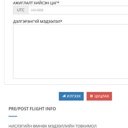
АЖИГЛАЛТ ХИЙСЭН ЦАГ*
UTC
ДЭЛГЭРЭНГҮЙ МЭДЭЭЛЭЛ*
ИЛГЭЭХ
ЦУЦЛАХ
PRE/POST FLIGHT INFO
НИСЛЭГИЙН ӨМНӨХ МЭДЭЭЛЛИЙН ТОВХИМОЛ