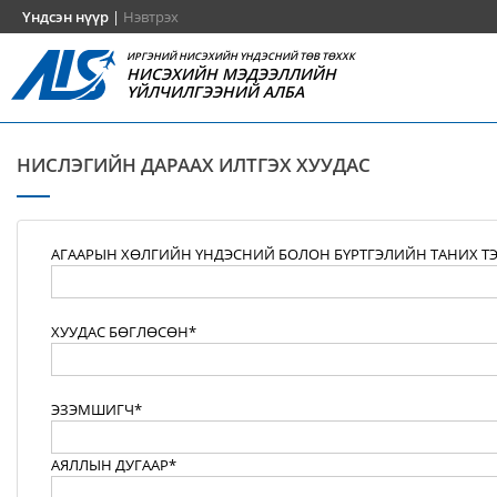
Үндсэн нүүр
|
Нэвтрэх
ИРГЭНИЙ НИСЭХИЙН ҮНДЭСНИЙ ТӨВ ТӨХХК
НИСЭХИЙН МЭДЭЭЛЛИЙН
ҮЙЛЧИЛГЭЭНИЙ АЛБА
НИСЛЭГИЙН ДАРААХ ИЛТГЭХ ХУУДАС
АГААРЫН ХӨЛГИЙН ҮНДЭСНИЙ БОЛОН БҮРТГЭЛИЙН ТАНИХ Т
ХУУДАС БӨГЛӨСӨН*
ЭЗЭМШИГЧ*
АЯЛЛЫН ДУГААР*