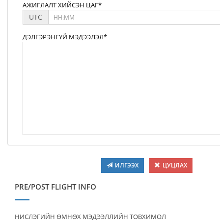
АЖИГЛАЛТ ХИЙСЭН ЦАГ*
UTC
ДЭЛГЭРЭНГҮЙ МЭДЭЭЛЭЛ*
ИЛГЭЭХ
ЦУЦЛАХ
PRE/POST FLIGHT INFO
НИСЛЭГИЙН ӨМНӨХ МЭДЭЭЛЛИЙН ТОВХИМОЛ