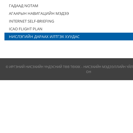
ГАДААД NOTAM
АГААРЫН НАВИГАЦИЙН МЭДЭЭ
INTERNET SELF-BRIEFING
ICAO FLIGHT PLAN
НИСЛЭГИЙН ДАРААХ ИЛТГЭХ ХУУДАС
© ИРГЭНИЙ НИСЭХИЙН ҮНДЭСНИЙ ТӨВ ТӨХХК - НИСЭХИЙН МЭДЭЭЛЛИЙН ҮЙЛ
ОН