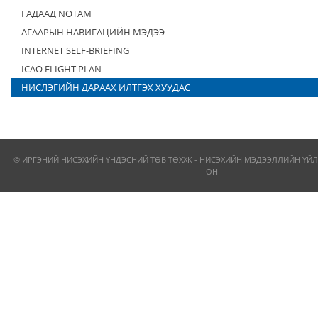
ГАДААД NOTAM
АГААРЫН НАВИГАЦИЙН МЭДЭЭ
INTERNET SELF-BRIEFING
ICAO FLIGHT PLAN
НИСЛЭГИЙН ДАРААХ ИЛТГЭХ ХУУДАС
© ИРГЭНИЙ НИСЭХИЙН ҮНДЭСНИЙ ТӨВ ТӨХХК - НИСЭХИЙН МЭДЭЭЛЛИЙН ҮЙЛ
ОН