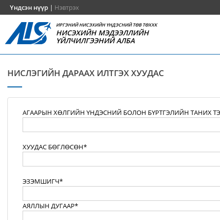
Үндсэн нүүр
|
Нэвтрэх
ИРГЭНИЙ НИСЭХИЙН ҮНДЭСНИЙ ТӨВ ТӨХХК
НИСЭХИЙН МЭДЭЭЛЛИЙН
ҮЙЛЧИЛГЭЭНИЙ АЛБА
НИСЛЭГИЙН ДАРААХ ИЛТГЭХ ХУУДАС
АГААРЫН ХӨЛГИЙН ҮНДЭСНИЙ БОЛОН БҮРТГЭЛИЙН ТАНИХ Т
ХУУДАС БӨГЛӨСӨН*
ЭЗЭМШИГЧ*
АЯЛЛЫН ДУГААР*