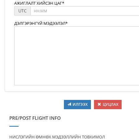
АЖИГЛАЛТ ХИЙСЭН ЦАГ*
UTC
ДЭЛГЭРЭНГҮЙ МЭДЭЭЛЭЛ*
ИЛГЭЭХ
ЦУЦЛАХ
PRE/POST FLIGHT INFO
НИСЛЭГИЙН ӨМНӨХ МЭДЭЭЛЛИЙН ТОВХИМОЛ