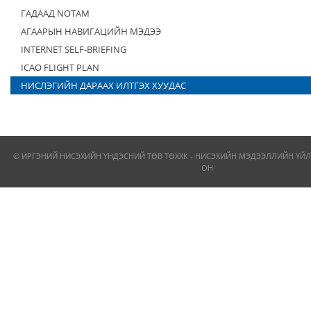
ГАДААД NOTAM
АГААРЫН НАВИГАЦИЙН МЭДЭЭ
INTERNET SELF-BRIEFING
ICAO FLIGHT PLAN
НИСЛЭГИЙН ДАРААХ ИЛТГЭХ ХУУДАС
© ИРГЭНИЙ НИСЭХИЙН ҮНДЭСНИЙ ТӨВ ТӨХХК - НИСЭХИЙН МЭДЭЭЛЛИЙН ҮЙЛ
ОН