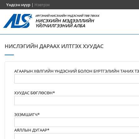
Үндсэн нүүр
|
Нэвтрэх
ИРГЭНИЙ НИСЭХИЙН ҮНДЭСНИЙ ТӨВ ТӨХХК
НИСЭХИЙН МЭДЭЭЛЛИЙН
ҮЙЛЧИЛГЭЭНИЙ АЛБА
НИСЛЭГИЙН ДАРААХ ИЛТГЭХ ХУУДАС
АГААРЫН ХӨЛГИЙН ҮНДЭСНИЙ БОЛОН БҮРТГЭЛИЙН ТАНИХ Т
ХУУДАС БӨГЛӨСӨН*
ЭЗЭМШИГЧ*
АЯЛЛЫН ДУГААР*