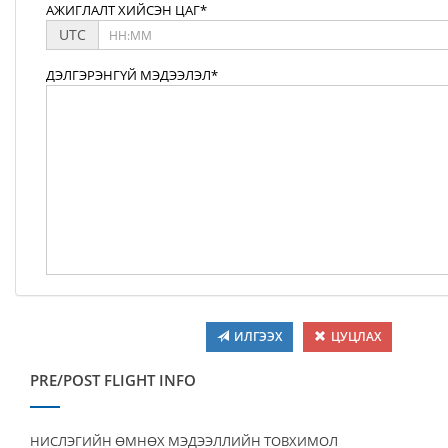
АЖИГЛАЛТ ХИЙСЭН ЦАГ*
UTC
ДЭЛГЭРЭНГҮЙ МЭДЭЭЛЭЛ*
ИЛГЭЭХ
ЦУЦЛАХ
PRE/POST FLIGHT INFO
НИСЛЭГИЙН ӨМНӨХ МЭДЭЭЛЛИЙН ТОВХИМОЛ