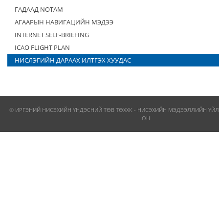
ГАДААД NOTAM
АГААРЫН НАВИГАЦИЙН МЭДЭЭ
INTERNET SELF-BRIEFING
ICAO FLIGHT PLAN
НИСЛЭГИЙН ДАРААХ ИЛТГЭХ ХУУДАС
© ИРГЭНИЙ НИСЭХИЙН ҮНДЭСНИЙ ТӨВ ТӨХХК - НИСЭХИЙН МЭДЭЭЛЛИЙН ҮЙЛ
ОН