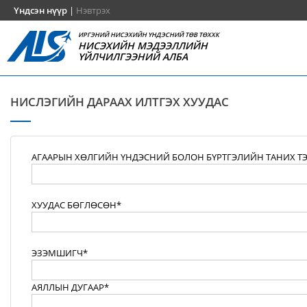
Үндсэн нүүр
|
Нэвтрэх
ИРГЭНИЙ НИСЭХИЙН ҮНДЭСНИЙ ТӨВ ТӨХХК
НИСЭХИЙН МЭДЭЭЛЛИЙН
ҮЙЛЧИЛГЭЭНИЙ АЛБА
НИСЛЭГИЙН ДАРААХ ИЛТГЭХ ХУУДАС
АГААРЫН ХӨЛГИЙН ҮНДЭСНИЙ БОЛОН БҮРТГЭЛИЙН ТАНИХ Т
ХУУДАС БӨГЛӨСӨН*
ЭЗЭМШИГЧ*
АЯЛЛЫН ДУГААР*