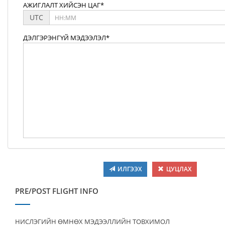
АЖИГЛАЛТ ХИЙСЭН ЦАГ*
UTC
ДЭЛГЭРЭНГҮЙ МЭДЭЭЛЭЛ*
ИЛГЭЭХ
ЦУЦЛАХ
PRE/POST FLIGHT INFO
НИСЛЭГИЙН ӨМНӨХ МЭДЭЭЛЛИЙН ТОВХИМОЛ