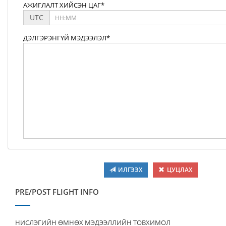
АЖИГЛАЛТ ХИЙСЭН ЦАГ*
UTC
ДЭЛГЭРЭНГҮЙ МЭДЭЭЛЭЛ*
ИЛГЭЭХ
ЦУЦЛАХ
PRE/POST FLIGHT INFO
НИСЛЭГИЙН ӨМНӨХ МЭДЭЭЛЛИЙН ТОВХИМОЛ