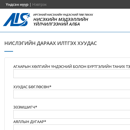
Үндсэн нүүр
|
Нэвтрэх
ИРГЭНИЙ НИСЭХИЙН ҮНДЭСНИЙ ТӨВ ТӨХХК
НИСЭХИЙН МЭДЭЭЛЛИЙН
ҮЙЛЧИЛГЭЭНИЙ АЛБА
НИСЛЭГИЙН ДАРААХ ИЛТГЭХ ХУУДАС
АГААРЫН ХӨЛГИЙН ҮНДЭСНИЙ БОЛОН БҮРТГЭЛИЙН ТАНИХ Т
ХУУДАС БӨГЛӨСӨН*
ЭЗЭМШИГЧ*
АЯЛЛЫН ДУГААР*