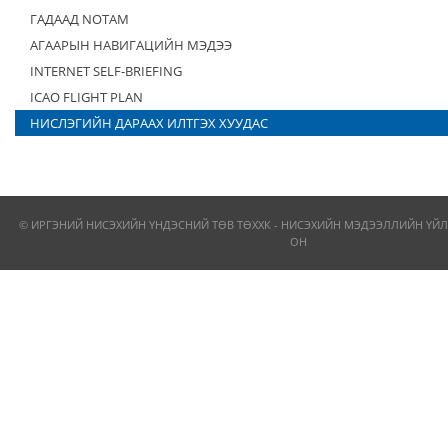
ГАДААД NOTAM
АГААРЫН НАВИГАЦИЙН МЭДЭЭ
INTERNET SELF-BRIEFING
ICAO FLIGHT PLAN
НИСЛЭГИЙН ДАРААХ ИЛТГЭХ ХУУДАС
© ИРГЭНИЙ НИСЭХИЙН ҮНДЭСНИЙ ТӨВ ТӨХХК - НИСЭХИЙН МЭДЭЭЛЛИЙН ҮЙЛ
ОН