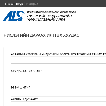
Үндсэн нүүр
|
Нэвтрэх
ИРГЭНИЙ НИСЭХИЙН ҮНДЭСНИЙ ТӨВ ТӨХХК
НИСЭХИЙН МЭДЭЭЛЛИЙН
ҮЙЛЧИЛГЭЭНИЙ АЛБА
НИСЛЭГИЙН ДАРААХ ИЛТГЭХ ХУУДАС
АГААРЫН ХӨЛГИЙН ҮНДЭСНИЙ БОЛОН БҮРТГЭЛИЙН ТАНИХ Т
ХУУДАС БӨГЛӨСӨН*
ЭЗЭМШИГЧ*
АЯЛЛЫН ДУГААР*