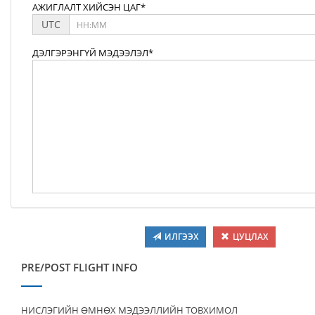
АЖИГЛАЛТ ХИЙСЭН ЦАГ*
UTC
ДЭЛГЭРЭНГҮЙ МЭДЭЭЛЭЛ*
ИЛГЭЭХ
ЦУЦЛАХ
PRE/POST FLIGHT INFO
НИСЛЭГИЙН ӨМНӨХ МЭДЭЭЛЛИЙН ТОВХИМОЛ