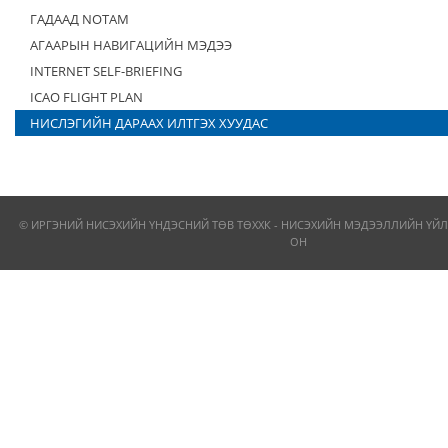
ГАДААД NOTAM
АГААРЫН НАВИГАЦИЙН МЭДЭЭ
INTERNET SELF-BRIEFING
ICAO FLIGHT PLAN
НИСЛЭГИЙН ДАРААХ ИЛТГЭХ ХУУДАС
© ИРГЭНИЙ НИСЭХИЙН ҮНДЭСНИЙ ТӨВ ТӨХХК - НИСЭХИЙН МЭДЭЭЛЛИЙН ҮЙЛ
ОН