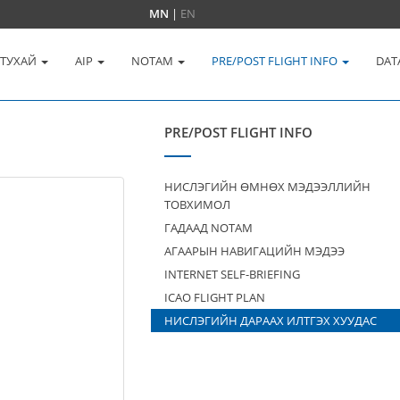
MN
|
EN
 ТУХАЙ
AIP
NOTAM
PRE/POST FLIGHT INFO
DAT
PRE/POST FLIGHT INFO
НИСЛЭГИЙН ӨМНӨХ МЭДЭЭЛЛИЙН
ТОВХИМОЛ
ГАДААД NOTAM
АГААРЫН НАВИГАЦИЙН МЭДЭЭ
INTERNET SELF-BRIEFING
ICAO FLIGHT PLAN
НИСЛЭГИЙН ДАРААХ ИЛТГЭХ ХУУДАС