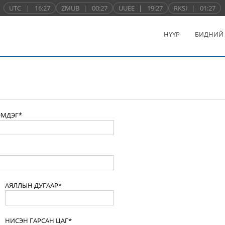
UTC
|
16:27
ZMUB
|
00:27
UUEE
|
19:27
RKSI
|
01:27
НҮҮР
БИДНИЙ
ЭМДЭГ*
АЯЛЛЫН ДУГААР*
НИСЭН ГАРСАН ЦАГ*