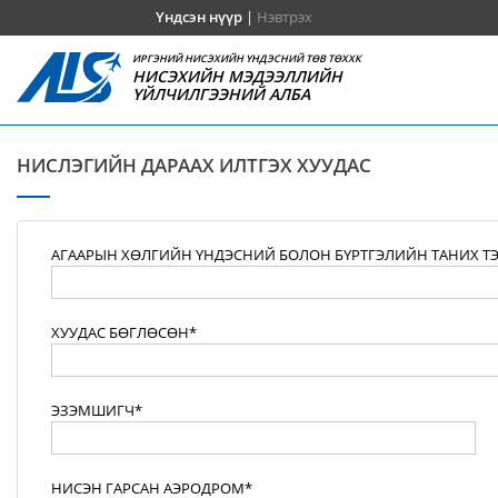
Үндсэн нүүр
|
Нэвтрэх
ИРГЭНИЙ НИСЭХИЙН ҮНДЭСНИЙ ТӨВ ТӨХХК
НИСЭХИЙН МЭДЭЭЛЛИЙН
ҮЙЛЧИЛГЭЭНИЙ АЛБА
НИСЛЭГИЙН ДАРААХ ИЛТГЭХ ХУУДАС
АГААРЫН ХӨЛГИЙН ҮНДЭСНИЙ БОЛОН БҮРТГЭЛИЙН ТАНИХ Т
ХУУДАС БӨГЛӨСӨН*
ЭЗЭМШИГЧ*
НИСЭН ГАРСАН АЭРОДРОМ*