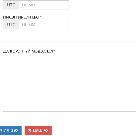
UTC
НИСЭН ИРСЭН ЦАГ*
UTC
ДЭЛГЭРЭНГҮЙ МЭДЭЭЛЭЛ*
ИЛГЭЭХ
ЦУЦЛАХ