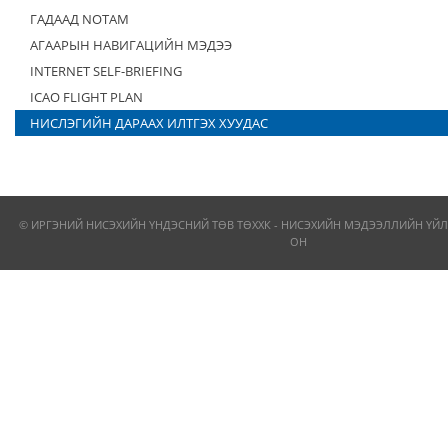
ГАДААД NOTAM
АГААРЫН НАВИГАЦИЙН МЭДЭЭ
INTERNET SELF-BRIEFING
ICAO FLIGHT PLAN
НИСЛЭГИЙН ДАРААХ ИЛТГЭХ ХУУДАС
© ИРГЭНИЙ НИСЭХИЙН ҮНДЭСНИЙ ТӨВ ТӨХХК - НИСЭХИЙН МЭДЭЭЛЛИЙН ҮЙЛ
ОН