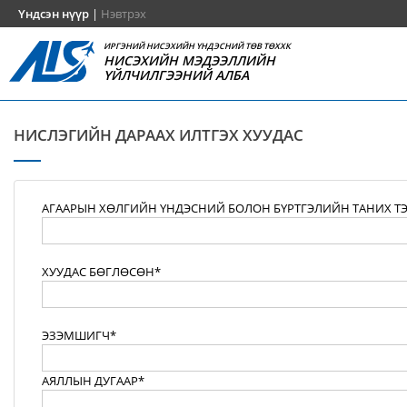
Үндсэн нүүр
|
Нэвтрэх
ИРГЭНИЙ НИСЭХИЙН ҮНДЭСНИЙ ТӨВ ТӨХХК
НИСЭХИЙН МЭДЭЭЛЛИЙН
ҮЙЛЧИЛГЭЭНИЙ АЛБА
НИСЛЭГИЙН ДАРААХ ИЛТГЭХ ХУУДАС
АГААРЫН ХӨЛГИЙН ҮНДЭСНИЙ БОЛОН БҮРТГЭЛИЙН ТАНИХ Т
ХУУДАС БӨГЛӨСӨН*
ЭЗЭМШИГЧ*
АЯЛЛЫН ДУГААР*