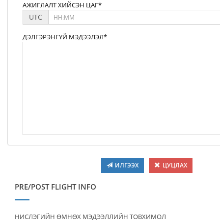
АЖИГЛАЛТ ХИЙСЭН ЦАГ*
UTC
ДЭЛГЭРЭНГҮЙ МЭДЭЭЛЭЛ*
ИЛГЭЭХ
ЦУЦЛАХ
PRE/POST FLIGHT INFO
НИСЛЭГИЙН ӨМНӨХ МЭДЭЭЛЛИЙН ТОВХИМОЛ