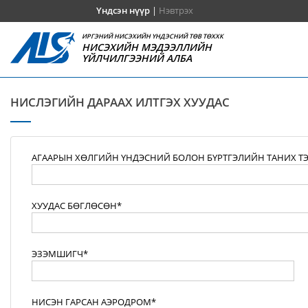
Үндсэн нүүр
|
Нэвтрэх
ИРГЭНИЙ НИСЭХИЙН ҮНДЭСНИЙ ТӨВ ТӨХХК
НИСЭХИЙН МЭДЭЭЛЛИЙН
ҮЙЛЧИЛГЭЭНИЙ АЛБА
НИСЛЭГИЙН ДАРААХ ИЛТГЭХ ХУУДАС
АГААРЫН ХӨЛГИЙН ҮНДЭСНИЙ БОЛОН БҮРТГЭЛИЙН ТАНИХ Т
ХУУДАС БӨГЛӨСӨН*
ЭЗЭМШИГЧ*
НИСЭН ГАРСАН АЭРОДРОМ*