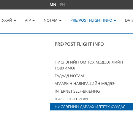
MN
|
EN
 ТУХАЙ
AIP
NOTAM
PRE/POST FLIGHT INFO
DAT
PRE/POST FLIGHT INFO
НИСЛЭГИЙН ӨМНӨХ МЭДЭЭЛЛИЙН
ТОВХИМОЛ
ГАДААД NOTAM
АГААРЫН НАВИГАЦИЙН МЭДЭЭ
INTERNET SELF-BRIEFING
ICAO FLIGHT PLAN
НИСЛЭГИЙН ДАРААХ ИЛТГЭХ ХУУДАС