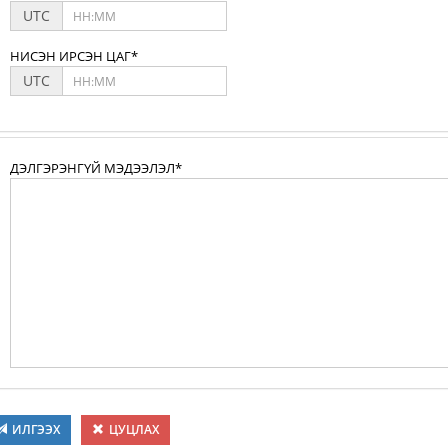
UTC
НИСЭН ИРСЭН ЦАГ*
UTC
ДЭЛГЭРЭНГҮЙ МЭДЭЭЛЭЛ*
ИЛГЭЭХ
ЦУЦЛАХ