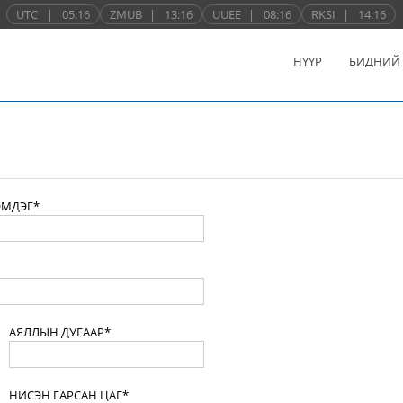
UTC
|
05:16
ZMUB
|
13:16
UUEE
|
08:16
RKSI
|
14:16
НҮҮР
БИДНИЙ
ЭМДЭГ*
АЯЛЛЫН ДУГААР*
НИСЭН ГАРСАН ЦАГ*