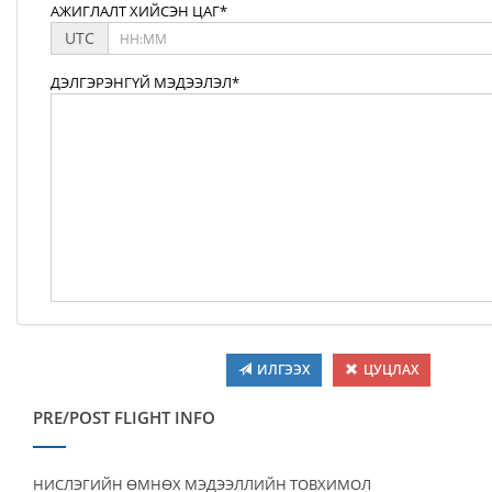
АЖИГЛАЛТ ХИЙСЭН ЦАГ*
UTC
ДЭЛГЭРЭНГҮЙ МЭДЭЭЛЭЛ*
ИЛГЭЭХ
ЦУЦЛАХ
PRE/POST FLIGHT INFO
НИСЛЭГИЙН ӨМНӨХ МЭДЭЭЛЛИЙН ТОВХИМОЛ