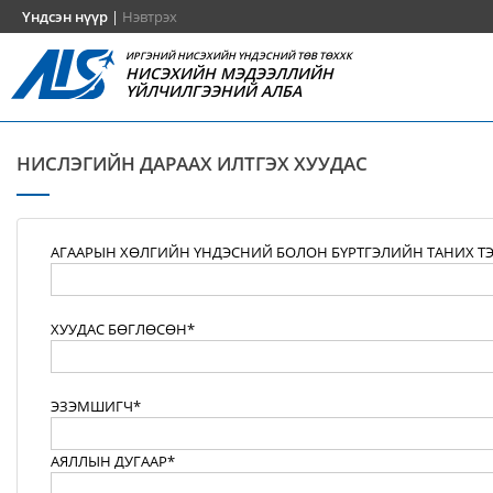
Үндсэн нүүр
|
Нэвтрэх
ИРГЭНИЙ НИСЭХИЙН ҮНДЭСНИЙ ТӨВ ТӨХХК
НИСЭХИЙН МЭДЭЭЛЛИЙН
ҮЙЛЧИЛГЭЭНИЙ АЛБА
НИСЛЭГИЙН ДАРААХ ИЛТГЭХ ХУУДАС
АГААРЫН ХӨЛГИЙН ҮНДЭСНИЙ БОЛОН БҮРТГЭЛИЙН ТАНИХ Т
ХУУДАС БӨГЛӨСӨН*
ЭЗЭМШИГЧ*
АЯЛЛЫН ДУГААР*