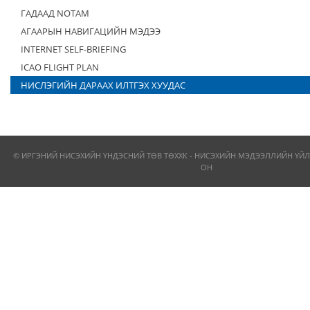
ГАДААД NOTAM
АГААРЫН НАВИГАЦИЙН МЭДЭЭ
INTERNET SELF-BRIEFING
ICAO FLIGHT PLAN
НИСЛЭГИЙН ДАРААХ ИЛТГЭХ ХУУДАС
© ИРГЭНИЙ НИСЭХИЙН ҮНДЭСНИЙ ТӨВ ТӨХХК - НИСЭХИЙН МЭДЭЭЛЛИЙН ҮЙЛ
ОН