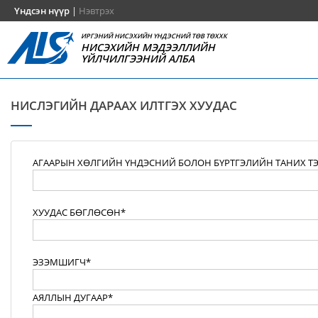
Үндсэн нүүр
|
Нэвтрэх
ИРГЭНИЙ НИСЭХИЙН ҮНДЭСНИЙ ТӨВ ТӨХХК
НИСЭХИЙН МЭДЭЭЛЛИЙН
ҮЙЛЧИЛГЭЭНИЙ АЛБА
НИСЛЭГИЙН ДАРААХ ИЛТГЭХ ХУУДАС
АГААРЫН ХӨЛГИЙН ҮНДЭСНИЙ БОЛОН БҮРТГЭЛИЙН ТАНИХ Т
ХУУДАС БӨГЛӨСӨН*
ЭЗЭМШИГЧ*
АЯЛЛЫН ДУГААР*