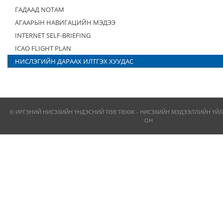
ГАДААД NOTAM
АГААРЫН НАВИГАЦИЙН МЭДЭЭ
INTERNET SELF-BRIEFING
ICAO FLIGHT PLAN
НИСЛЭГИЙН ДАРААХ ИЛТГЭХ ХУУДАС
© ИРГЭНИЙ НИСЭХИЙН ҮНДЭСНИЙ ТӨВ ТӨХХК - НИСЭХИЙН МЭДЭЭЛЛИЙН ҮЙЛ
ОН