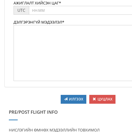
АЖИГЛАЛТ ХИЙСЭН ЦАГ*
UTC
ДЭЛГЭРЭНГҮЙ МЭДЭЭЛЭЛ*
ИЛГЭЭХ
ЦУЦЛАХ
PRE/POST FLIGHT INFO
НИСЛЭГИЙН ӨМНӨХ МЭДЭЭЛЛИЙН ТОВХИМОЛ