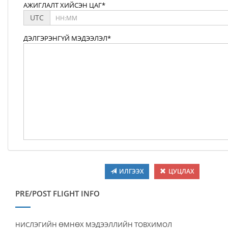
АЖИГЛАЛТ ХИЙСЭН ЦАГ*
UTC
ДЭЛГЭРЭНГҮЙ МЭДЭЭЛЭЛ*
ИЛГЭЭХ
ЦУЦЛАХ
PRE/POST FLIGHT INFO
НИСЛЭГИЙН ӨМНӨХ МЭДЭЭЛЛИЙН ТОВХИМОЛ