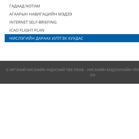
ГАДААД NOTAM
АГААРЫН НАВИГАЦИЙН МЭДЭЭ
INTERNET SELF-BRIEFING
ICAO FLIGHT PLAN
НИСЛЭГИЙН ДАРААХ ИЛТГЭХ ХУУДАС
© ИРГЭНИЙ НИСЭХИЙН ҮНДЭСНИЙ ТӨВ ТӨХХК - НИСЭХИЙН МЭДЭЭЛЛИЙН ҮЙЛ
ОН