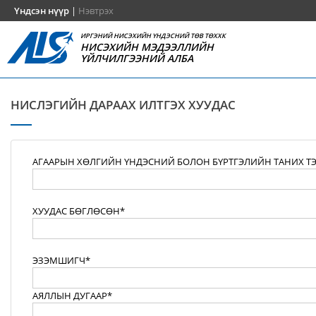
Үндсэн нүүр
|
Нэвтрэх
ИРГЭНИЙ НИСЭХИЙН ҮНДЭСНИЙ ТӨВ ТӨХХК
НИСЭХИЙН МЭДЭЭЛЛИЙН
ҮЙЛЧИЛГЭЭНИЙ АЛБА
НИСЛЭГИЙН ДАРААХ ИЛТГЭХ ХУУДАС
АГААРЫН ХӨЛГИЙН ҮНДЭСНИЙ БОЛОН БҮРТГЭЛИЙН ТАНИХ Т
ХУУДАС БӨГЛӨСӨН*
ЭЗЭМШИГЧ*
АЯЛЛЫН ДУГААР*