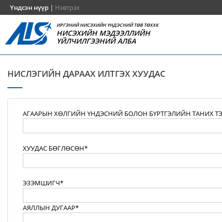
Үндсэн нүүр
|
Нэвтрэх
ИРГЭНИЙ НИСЭХИЙН ҮНДЭСНИЙ ТӨВ ТӨХХК
НИСЭХИЙН МЭДЭЭЛЛИЙН
ҮЙЛЧИЛГЭЭНИЙ АЛБА
НИСЛЭГИЙН ДАРААХ ИЛТГЭХ ХУУДАС
АГААРЫН ХӨЛГИЙН ҮНДЭСНИЙ БОЛОН БҮРТГЭЛИЙН ТАНИХ Т
ХУУДАС БӨГЛӨСӨН*
ЭЗЭМШИГЧ*
АЯЛЛЫН ДУГААР*