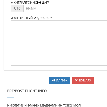
АЖИГЛАЛТ ХИЙСЭН ЦАГ*
UTC
ДЭЛГЭРЭНГҮЙ МЭДЭЭЛЭЛ*
ИЛГЭЭХ
ЦУЦЛАХ
PRE/POST FLIGHT INFO
НИСЛЭГИЙН ӨМНӨХ МЭДЭЭЛЛИЙН ТОВХИМОЛ