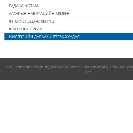
ГАДААД NOTAM
АГААРЫН НАВИГАЦИЙН МЭДЭЭ
INTERNET SELF-BRIEFING
ICAO FLIGHT PLAN
НИСЛЭГИЙН ДАРААХ ИЛТГЭХ ХУУДАС
© ИРГЭНИЙ НИСЭХИЙН ҮНДЭСНИЙ ТӨВ ТӨХХК - НИСЭХИЙН МЭДЭЭЛЛИЙН ҮЙЛ
ОН