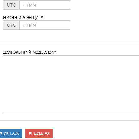
UTC
НИСЭН ИРСЭН ЦАГ*
UTC
ДЭЛГЭРЭНГҮЙ МЭДЭЭЛЭЛ*
ИЛГЭЭХ
ЦУЦЛАХ