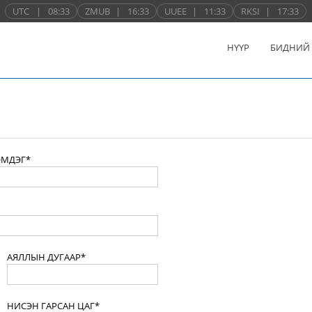
UTC
|
08:33
ZMUB
|
16:33
UUEE
|
11:33
RKSI
|
17:33
НҮҮР
БИДНИЙ
ЭМДЭГ*
АЯЛЛЫН ДУГААР*
НИСЭН ГАРСАН ЦАГ*