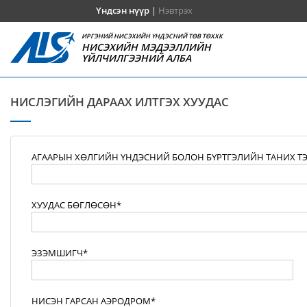
Үндсэн нүүр
|
Нэвтрэх
ИРГЭНИЙ НИСЭХИЙН ҮНДЭСНИЙ ТӨВ ТӨХХК
НИСЭХИЙН МЭДЭЭЛЛИЙН
ҮЙЛЧИЛГЭЭНИЙ АЛБА
НИСЛЭГИЙН ДАРААХ ИЛТГЭХ ХУУДАС
АГААРЫН ХӨЛГИЙН ҮНДЭСНИЙ БОЛОН БҮРТГЭЛИЙН ТАНИХ Т
ХУУДАС БӨГЛӨСӨН*
ЭЗЭМШИГЧ*
НИСЭН ГАРСАН АЭРОДРОМ*