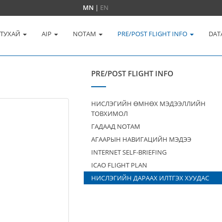
MN
|
EN
 ТУХАЙ
AIP
NOTAM
PRE/POST FLIGHT INFO
DAT
PRE/POST FLIGHT INFO
НИСЛЭГИЙН ӨМНӨХ МЭДЭЭЛЛИЙН
ТОВХИМОЛ
ГАДААД NOTAM
АГААРЫН НАВИГАЦИЙН МЭДЭЭ
INTERNET SELF-BRIEFING
ICAO FLIGHT PLAN
НИСЛЭГИЙН ДАРААХ ИЛТГЭХ ХУУДАС