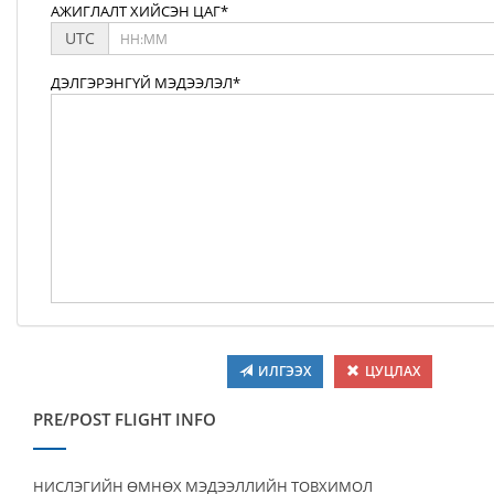
АЖИГЛАЛТ ХИЙСЭН ЦАГ*
UTC
ДЭЛГЭРЭНГҮЙ МЭДЭЭЛЭЛ*
ИЛГЭЭХ
ЦУЦЛАХ
PRE/POST FLIGHT INFO
НИСЛЭГИЙН ӨМНӨХ МЭДЭЭЛЛИЙН ТОВХИМОЛ