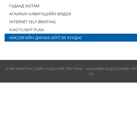
ГАДААД NOTAM
АГААРЫН НАВИГАЦИЙН МЭДЭЭ
INTERNET SELF-BRIEFING
ICAO FLIGHT PLAN
НИСЛЭГИЙН ДАРААХ ИЛТГЭХ ХУУДАС
© ИРГЭНИЙ НИСЭХИЙН ҮНДЭСНИЙ ТӨВ ТӨХХК - НИСЭХИЙН МЭДЭЭЛЛИЙН ҮЙЛ
ОН