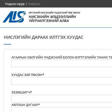
Үндсэн нүүр
|
Нэвтрэх
ИРГЭНИЙ НИСЭХИЙН ҮНДЭСНИЙ ТӨВ ТӨХХК
НИСЭХИЙН МЭДЭЭЛЛИЙН
ҮЙЛЧИЛГЭЭНИЙ АЛБА
НИСЛЭГИЙН ДАРААХ ИЛТГЭХ ХУУДАС
АГААРЫН ХӨЛГИЙН ҮНДЭСНИЙ БОЛОН БҮРТГЭЛИЙН ТАНИХ Т
ХУУДАС БӨГЛӨСӨН*
ЭЗЭМШИГЧ*
АЯЛЛЫН ДУГААР*