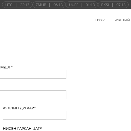
UTC
|
22:13
ZMUB
|
06:13
UUEE
|
01:13
RKSI
|
07:13
НҮҮР
БИДНИЙ
ЭМДЭГ*
АЯЛЛЫН ДУГААР*
НИСЭН ГАРСАН ЦАГ*