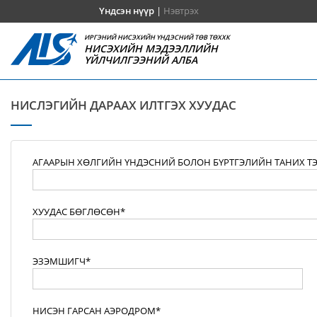
Үндсэн нүүр
|
Нэвтрэх
ИРГЭНИЙ НИСЭХИЙН ҮНДЭСНИЙ ТӨВ ТӨХХК
НИСЭХИЙН МЭДЭЭЛЛИЙН
ҮЙЛЧИЛГЭЭНИЙ АЛБА
НИСЛЭГИЙН ДАРААХ ИЛТГЭХ ХУУДАС
АГААРЫН ХӨЛГИЙН ҮНДЭСНИЙ БОЛОН БҮРТГЭЛИЙН ТАНИХ Т
ХУУДАС БӨГЛӨСӨН*
ЭЗЭМШИГЧ*
НИСЭН ГАРСАН АЭРОДРОМ*