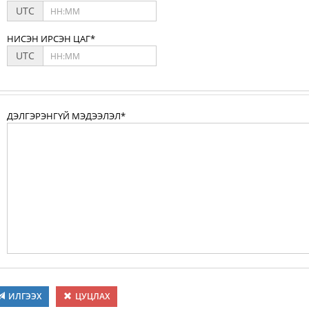
UTC
НИСЭН ИРСЭН ЦАГ*
UTC
ДЭЛГЭРЭНГҮЙ МЭДЭЭЛЭЛ*
ИЛГЭЭХ
ЦУЦЛАХ