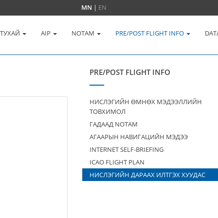
MN
|
EN
 ТУХАЙ
AIP
NOTAM
PRE/POST FLIGHT INFO
DAT
PRE/POST FLIGHT INFO
НИСЛЭГИЙН ӨМНӨХ МЭДЭЭЛЛИЙН
ТОВХИМОЛ
ГАДААД NOTAM
АГААРЫН НАВИГАЦИЙН МЭДЭЭ
INTERNET SELF-BRIEFING
ICAO FLIGHT PLAN
НИСЛЭГИЙН ДАРААХ ИЛТГЭХ ХУУДАС