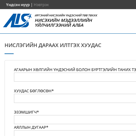
Үндсэн нүүр
|
Нэвтрэх
ИРГЭНИЙ НИСЭХИЙН ҮНДЭСНИЙ ТӨВ ТӨХХК
НИСЭХИЙН МЭДЭЭЛЛИЙН
ҮЙЛЧИЛГЭЭНИЙ АЛБА
НИСЛЭГИЙН ДАРААХ ИЛТГЭХ ХУУДАС
АГААРЫН ХӨЛГИЙН ҮНДЭСНИЙ БОЛОН БҮРТГЭЛИЙН ТАНИХ Т
ХУУДАС БӨГЛӨСӨН*
ЭЗЭМШИГЧ*
АЯЛЛЫН ДУГААР*