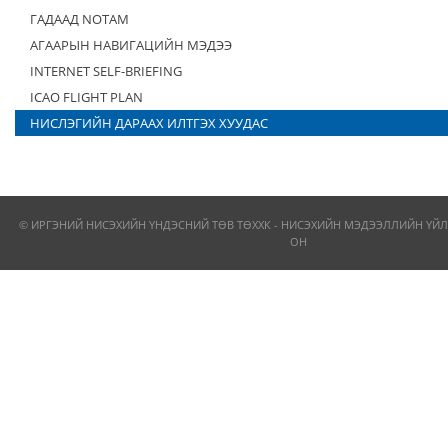
ГАДААД NOTAM
АГААРЫН НАВИГАЦИЙН МЭДЭЭ
INTERNET SELF-BRIEFING
ICAO FLIGHT PLAN
НИСЛЭГИЙН ДАРААХ ИЛТГЭХ ХУУДАС
© ИРГЭНИЙ НИСЭХИЙН ҮНДЭСНИЙ ТӨВ ТӨХХК - НИСЭХИЙН МЭДЭЭЛЛИЙН ҮЙЛ
ОН