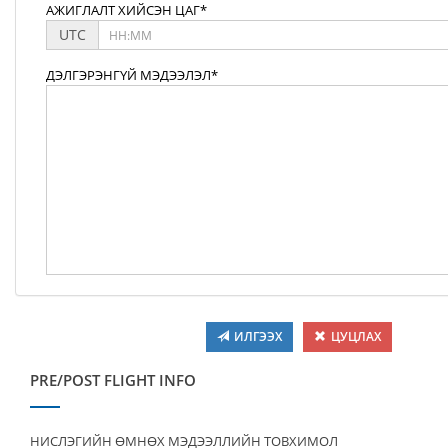
АЖИГЛАЛТ ХИЙСЭН ЦАГ*
UTC
ДЭЛГЭРЭНГҮЙ МЭДЭЭЛЭЛ*
ИЛГЭЭХ
ЦУЦЛАХ
PRE/POST FLIGHT INFO
НИСЛЭГИЙН ӨМНӨХ МЭДЭЭЛЛИЙН ТОВХИМОЛ