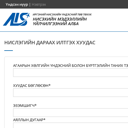
Үндсэн нүүр
|
Нэвтрэх
ИРГЭНИЙ НИСЭХИЙН ҮНДЭСНИЙ ТӨВ ТӨХХК
НИСЭХИЙН МЭДЭЭЛЛИЙН
ҮЙЛЧИЛГЭЭНИЙ АЛБА
НИСЛЭГИЙН ДАРААХ ИЛТГЭХ ХУУДАС
АГААРЫН ХӨЛГИЙН ҮНДЭСНИЙ БОЛОН БҮРТГЭЛИЙН ТАНИХ Т
ХУУДАС БӨГЛӨСӨН*
ЭЗЭМШИГЧ*
АЯЛЛЫН ДУГААР*