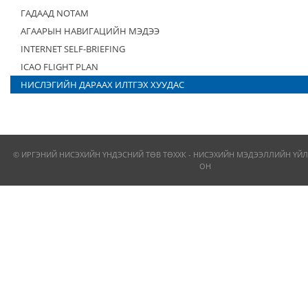
ГАДААД NOTAM
АГААРЫН НАВИГАЦИЙН МЭДЭЭ
INTERNET SELF-BRIEFING
ICAO FLIGHT PLAN
НИСЛЭГИЙН ДАРААХ ИЛТГЭХ ХУУДАС
© ИРГЭНИЙ НИСЭХИЙН ҮНДЭСНИЙ ТӨВ ТӨХХК - НИСЭХИЙН МЭДЭЭЛЛИЙН ҮЙЛ
ОН