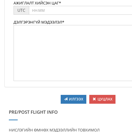
АЖИГЛАЛТ ХИЙСЭН ЦАГ*
UTC
ДЭЛГЭРЭНГҮЙ МЭДЭЭЛЭЛ*
ИЛГЭЭХ
ЦУЦЛАХ
PRE/POST FLIGHT INFO
НИСЛЭГИЙН ӨМНӨХ МЭДЭЭЛЛИЙН ТОВХИМОЛ