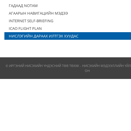
ГАДААД NOTAM
АГААРЫН НАВИГАЦИЙН МЭДЭЭ
INTERNET SELF-BRIEFING
ICAO FLIGHT PLAN
НИСЛЭГИЙН ДАРААХ ИЛТГЭХ ХУУДАС
© ИРГЭНИЙ НИСЭХИЙН ҮНДЭСНИЙ ТӨВ ТӨХХК - НИСЭХИЙН МЭДЭЭЛЛИЙН ҮЙЛ
ОН