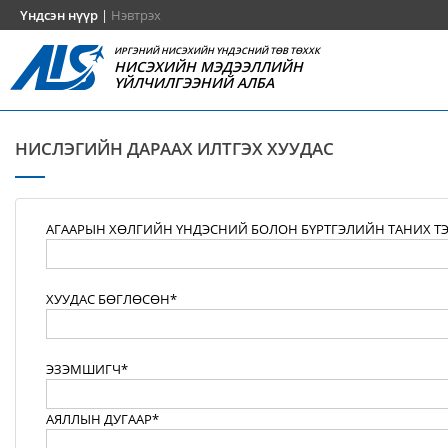
Үндсэн нүүр
|
Нэвтрэх
ИРГЭНИЙ НИСЭХИЙН ҮНДЭСНИЙ ТӨВ ТӨХХК
НИСЭХИЙН МЭДЭЭЛЛИЙН
ҮЙЛЧИЛГЭЭНИЙ АЛБА
НИСЛЭГИЙН ДАРААХ ИЛТГЭХ ХУУДАС
АГААРЫН ХӨЛГИЙН ҮНДЭСНИЙ БОЛОН БҮРТГЭЛИЙН ТАНИХ Т
ХУУДАС БӨГЛӨСӨН*
ЭЗЭМШИГЧ*
АЯЛЛЫН ДУГААР*