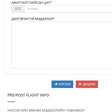
АЖИГЛАЛТ ХИЙСЭН ЦАГ*
UTC
ДЭЛГЭРЭНГҮЙ МЭДЭЭЛЭЛ*
ИЛГЭЭХ
ЦУЦЛАХ
PRE/POST FLIGHT INFO
НИСЛЭГИЙН ӨМНӨХ МЭДЭЭЛЛИЙН ТОВХИМОЛ