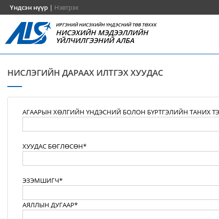
Үндсэн нүүр
|
Нэвтрэх
ИРГЭНИЙ НИСЭХИЙН ҮНДЭСНИЙ ТӨВ ТӨХХК
НИСЭХИЙН МЭДЭЭЛЛИЙН
ҮЙЛЧИЛГЭЭНИЙ АЛБА
НИСЛЭГИЙН ДАРААХ ИЛТГЭХ ХУУДАС
АГААРЫН ХӨЛГИЙН ҮНДЭСНИЙ БОЛОН БҮРТГЭЛИЙН ТАНИХ Т
ХУУДАС БӨГЛӨСӨН*
ЭЗЭМШИГЧ*
АЯЛЛЫН ДУГААР*