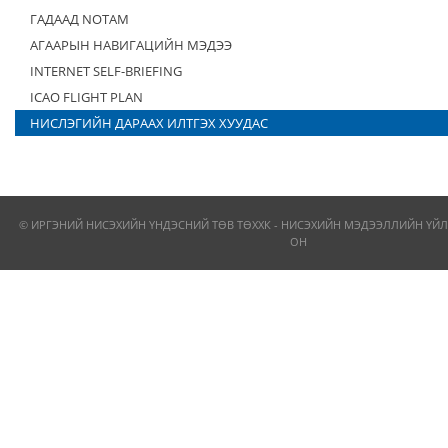
ГАДААД NOTAM
АГААРЫН НАВИГАЦИЙН МЭДЭЭ
INTERNET SELF-BRIEFING
ICAO FLIGHT PLAN
НИСЛЭГИЙН ДАРААХ ИЛТГЭХ ХУУДАС
© ИРГЭНИЙ НИСЭХИЙН ҮНДЭСНИЙ ТӨВ ТӨХХК - НИСЭХИЙН МЭДЭЭЛЛИЙН ҮЙЛ
ОН