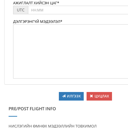
АЖИГЛАЛТ ХИЙСЭН ЦАГ*
UTC
ДЭЛГЭРЭНГҮЙ МЭДЭЭЛЭЛ*
ИЛГЭЭХ
ЦУЦЛАХ
PRE/POST FLIGHT INFO
НИСЛЭГИЙН ӨМНӨХ МЭДЭЭЛЛИЙН ТОВХИМОЛ